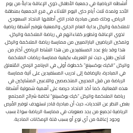
أنشطته الرياضية في جمعية الأطفال ذوي الإعاقة بدايةً من يوم
الأحد ولمدة ثلاث أيام حتى اليوم الثلاثاء في فرع الجمعية بمنطقة
الرياض، وذلك ضمن مبادرة قادر التي أطلقها الاتحاد السعودي
للملاكمة والركل بداية العام الجاري والمعنية بتوفير أنشطة رياضية
لذوي الإعاقة وتطوير كفاءاتهم في رياضة الملاكمة والركل،
وتمكين الرياضيين البارالمبيين من ممارسة رياضة الملاكمة والركل.
هذا وقد بلغ عدد المستفيدين من هذا النشاط الرياضي أكثر من
ثلاثين طفل، حيث تم التعريف بكيفية ممارسة رياضات الملاكمة
والركل “الكيك بوكسينغ” كخطوة أولى في البرنامج الزمني المُتعلق
في المبادرة، بالإضافة إلى تدريب المستفيدين على آلية ممارسة
الرياضة من قبل المدربين المتخصصين واللاعبين المشاركين في
هذه الفعالية. كما أكد الاتحاد حرصه على أهمية شمولية أنشطة
رياضة الملاكمة والركل “كيك بوكسينغ” لكافة شرائح المجتمع
بغض النظر عن التحديات، حيث أن مبادرة قادر تستهدف توفير الفُرص
الرياضية لجميع من يجد صعوبات في ممارسة الرياضة سواءً بسبب
عن الاتحاد
وجود إعاقة من أي نوع أو بسبب قلة الإمكانات المادية.