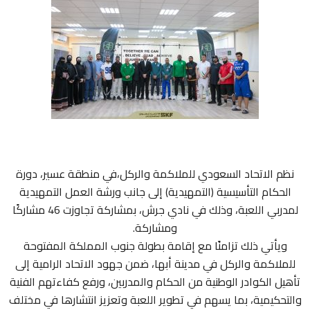
نظم الاتحاد السعودي للملاكمة والركل،في منطقة عسير، دورة
الحكام التأسيسية (التمهيدية) إلى جانب ورشة العمل التمهيدية
لمدربي اللعبة، وذلك في نادي جرش، بمشاركة تجاوزت 46 مشاركًا
عن الاتحاد
ومشاركة.
ويأتي ذلك تزامنًا مع إقامة بطولة جنوب المملكة المفتوحة
الانشطة والبطولات
للملاكمة والركل في مدينة أبها، ضمن جهود الاتحاد الرامية إلى
تأهيل الكوادر الوطنية من الحكام والمدربين، ورفع كفاءتهم الفنية
والتحكيمية، بما يسهم في تطوير اللعبة وتعزيز انتشارها في مختلف
المركز الاعلامى