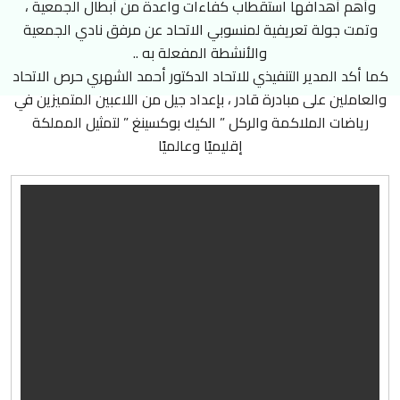
وأهم أهدافها استقطاب كفاءات واعدة من أبطال الجمعية ،
وتمت جولة تعريفية لمنسوبي الاتحاد عن مرفق نادي الجمعية
والأنشطة المفعلة به ..
كما أكد المدير التنفيذي للاتحاد الدكتور أحمد الشهري حرص الاتحاد
والعاملين على مبادرة قادر ، بإعداد جيل من اللاعبين المتميزين في
رياضات الملاكمة والركل ” الكيك بوكسينغ ” لتمثيل المملكة
إقليميًا وعالميًا
عن الاتحاد
من نحن
كلمة رئيس الاتحاد
الأنظمة واللوائح